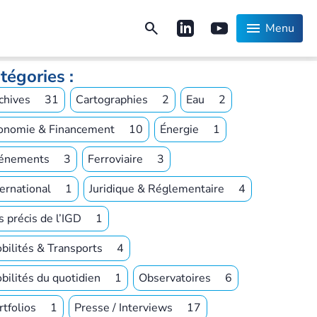
search
menu
Menu
tégories :
chives
31
Cartographies
2
Eau
2
onomie & Financement
10
Énergie
1
énements
3
Ferroviaire
3
ternational
1
Juridique & Réglementaire
4
s précis de l’IGD
1
bilités & Transports
4
bilités du quotidien
1
Observatoires
6
rtfolios
1
Presse / Interviews
17