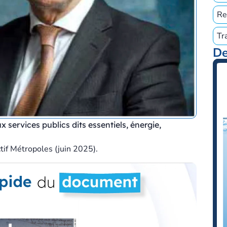
Re
Tr
De
 services publics dits essentiels, énergie,
tif Métropoles (juin 2025).
Cartographies
Observatoires
Presse / Interviews
Communiqué de presse
Atlas 2026 des modes de gestion des services
publics locaux...