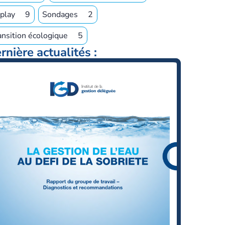
play
9
Sondages
2
ansition écologique
5
rnière actualités :
Ferro
Déve