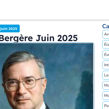
Ca
 Juin 2025
Ar
Bergère Juin 2025
Éc
Év
In
Le
Mo
Mo
Po