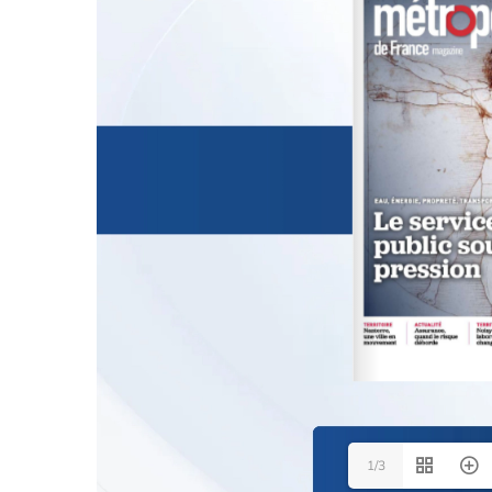
La rentabilité des contrats de long terme a
donné lieu...
19 Fév 2024
En savoir plus
1/3