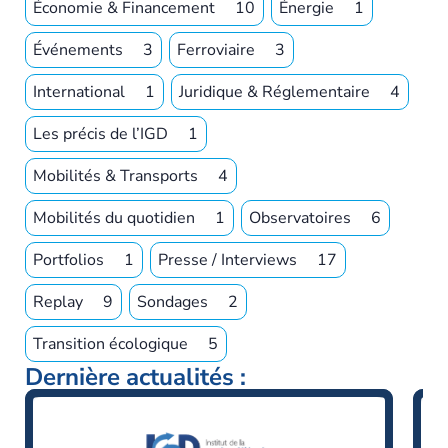
Économie & Financement
10
Énergie
1
Événements
3
Ferroviaire
3
International
1
Juridique & Réglementaire
4
Les précis de l’IGD
1
Mobilités & Transports
4
Mobilités du quotidien
1
Observatoires
6
Portfolios
1
Presse / Interviews
17
Replay
9
Sondages
2
Transition écologique
5
Dernière actualités :