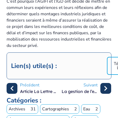
C’est pourquoi l’AGIFI et l’IGD ont décidé de mettre en
commun leurs expériences et leurs réflexions afin de
déterminer quels montages industriels juridiques et
financiers seraient à même d’assurer la réalisation de
ce projet dans les meilleures conditions de coût, de
délai et d’impact sur les finances publiques, par la
mobilisation des ressources industrielles et financières
du secteur privé.
Té
Lien(s) utile(s) :
Précédent
Suivant
Article La Lettre du Maire – « La gestion de l’eau »
La gestion de l’eau au défi de la sobriété
Catégories :
Archives
31
Cartographies
2
Eau
2