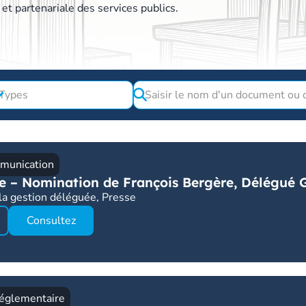
et partenariale des services publics.
munication
 – Nomination de François Bergère, Délégué 
t la gestion déléguée
,
Presse
Consultez
Réglementaire