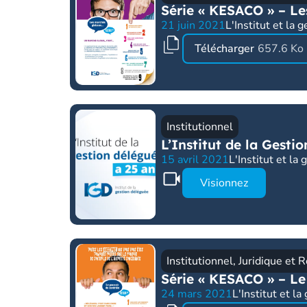
Série « KESACO » – L
21 juin 2021
L'Institut et la 
Télécharger
657.6 Ko
Institutionnel
L’Institut de la Gesti
15 avril 2021
L'Institut et la
Visionnez
Institutionnel
,
Juridique et 
Série « KESACO » – Le
24 mars 2021
L'Institut et l