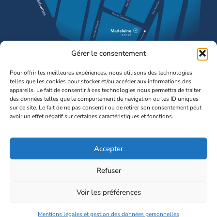
Gérer le consentement
Pour offrir les meilleures expériences, nous utilisons des technologies
Accès
Nous
telles que les cookies pour stocker et/ou accéder aux informations des
Rapides
suivre
appareils. Le fait de consentir à ces technologies nous permettra de traiter
des données telles que le comportement de navigation ou les ID uniques
Présentation
sur ce site. Le fait de ne pas consentir ou de retirer son consentement peut
avoir un effet négatif sur certaines caractéristiques et fonctions.
Cartographie
Docuthèque
Accepter
Nos
thématiques
Refuser
Voir les préférences
© Fondation IGD. Tous droits réservés.
Mentions légales et gestion des données personnelles