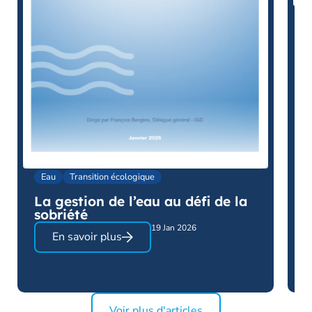
D
f
e
Eau
Transition écologique
La gestion de l’eau au défi de la
sobriété
19 Jan 2026
En savoir plus
Voir plus d'articles